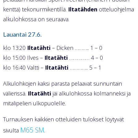
kenttä) tekonurmikentillä.
Iltatähden
otteluohjelma
alkulohkossa on seuraava.
Lauantai 27.6.
klo 13:20
Iltatähti
– Dicken ……….. 1 – 0
klo 15:00 Ilves –
Iltatähti
…………… 4 – 0
klo 16:40 Valtti –
Iltatähti
………….. 5 – 1
Alkulohkojen kaksi parasta pelaavat sunnuntain
välierissä.
Iltatähti
jäi alkulohkossa kolmanneksi ja
mitalipelien ulkopuolelle.
Turnauksen kaikkien otteluiden tulokset löytyvät
M65 SM
sivulta
.