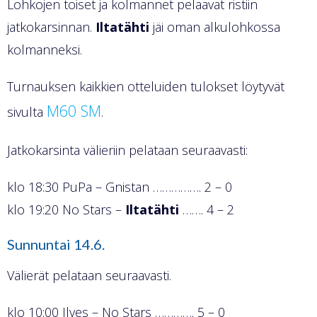
Lohkojen toiset ja kolmannet pelaavat ristiin
jatkokarsinnan.
Iltatähti
jäi oman alkulohkossa
kolmanneksi.
Turnauksen kaikkien otteluiden tulokset löytyvät
M60 SM
sivulta
.
Jatkokarsinta välieriin pelataan seuraavasti:
klo 18:30 PuPa
– Gnistan ……………. 2 – 0
klo 19:20 No Stars –
Iltatähti
……. 4 – 2
Sunnuntai 14.6.
Välierät pelataan seuraavasti.
klo 10:00 Ilves – No Stars …………. 5 – 0