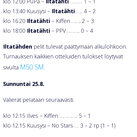
klo 12:00 PuPa –
Iltatähti
……… 1 – 1
klo 13:40 Kuusysi –
Iltatähti
….. 4 – 2
klo 16:20
Iltatähti
– Kiffen ……. 2 – 3
klo 18:00
Iltatähti
– PPV……….. 0 – 4
Iltatähden
pelit tulevat päättymään alkulohkoon.
Turnauksen kaikkien otteluiden tulokset löytyvät
M50 SM
sivulta
.
Sunnuntai 25.8.
Välierät pelataan seuraavasti.
klo 12:15 Ilves – Kiffen ………….. 5 – 1
klo 12:15 Kuusysi – No Stars … 3 – 2 rp (1 – 1)