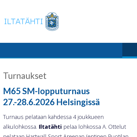
Skip
to
content
Turnaukset
M65 SM-lopputurnaus
27.-28.6.2026 Helsingissä
Turnaus pelataan kahdessa 4 joukkueen
alkulohkossa.
Iltatähti
pelaa lohkossa A. Ottelut
pelataan Hartwall Sport Areenan (entinen Puotilan