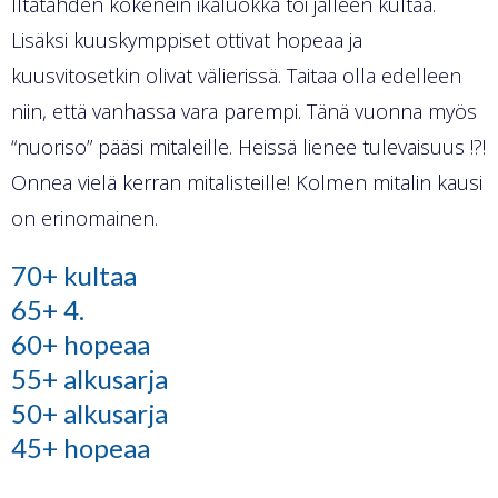
Iltatähden kokenein ikäluokka toi jälleen kultaa.
Lisäksi kuuskymppiset ottivat hopeaa ja
kuusvitosetkin olivat välierissä. Taitaa olla edelleen
niin, että vanhassa vara parempi. Tänä vuonna myös
“nuoriso” pääsi mitaleille. Heissä lienee tulevaisuus !?!
Onnea vielä kerran mitalisteille! Kolmen mitalin kausi
on erinomainen.
70+ kultaa
65+ 4.
60+ hopeaa
55+ alkusarja
50+ alkusarja
45+ hopeaa