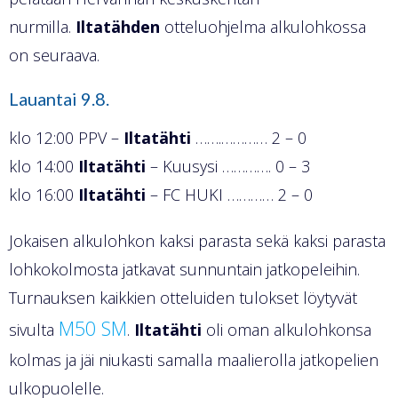
nurmilla.
Iltatähden
otteluohjelma alkulohkossa
on seuraava.
Lauantai 9.8.
klo 12:00 PPV –
Iltatähti
…….………… 2 – 0
klo 14:00
Iltatähti
– Kuusysi …………. 0 – 3
klo 16:00
Iltatähti
– FC HUKI ………… 2 – 0
Jokaisen alkulohkon kaksi parasta sekä kaksi parasta
lohkokolmosta jatkavat sunnuntain jatkopeleihin.
Turnauksen kaikkien otteluiden tulokset löytyvät
M50 SM
sivulta
.
Iltatähti
oli oman alkulohkonsa
kolmas ja jäi niukasti samalla maalierolla jatkopelien
ulkopuolelle.