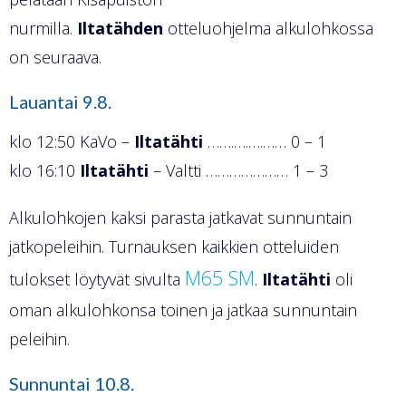
nurmilla.
Iltatähden
otteluohjelma alkulohkossa
on seuraava.
Lauantai 9.8.
klo 12:50 KaVo –
Iltatähti
…….….….…… 0 – 1
klo 16:10
Iltatähti
– Valtti ………………… 1 – 3
Alkulohkojen kaksi parasta jatkavat sunnuntain
jatkopeleihin. Turnauksen kaikkien otteluiden
M65 SM
tulokset löytyvät sivulta
.
Iltatähti
oli
oman alkulohkonsa toinen ja jatkaa sunnuntain
peleihin.
Sunnuntai 10.8.