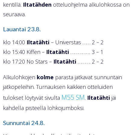
kentillä.
Iltatähden
otteluohjelma alkulohkossa on
seuraava.
Lauantai 23.8.
klo 14:00
Iltatähti
– Universtas …… 2 – 2
klo 15:40 Kiffen –
Iltatähti
…………… 3 – 1
klo 17:20 No Stars –
Iltatähti
………. 2 – 2
Alkulohkojen
kolme
parasta jatkavat sunnuntain
jatkopeleihin. Turnauksen kaikkien otteluiden
M55 SM
tulokset löytyvät sivulta
.
Iltatähti
jäi
kahdella pisteellä lohkojumboksi.
Sunnuntai 24.8.