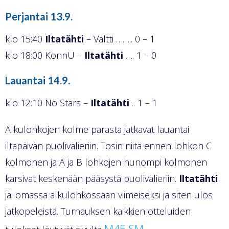
Perjantai 13.9.
klo 15:40
Iltatähti
– Valtti …….. 0 – 1
klo 18:00 KonnU –
Iltatähti
…. 1 – 0
Lauantai 14.9.
klo 12:10 No Stars –
Iltatähti
.. 1 – 1
Alkulohkojen kolme parasta jatkavat lauantai
iltapäivän puolivälieriin. Tosin niitä ennen lohkon C
kolmonen ja A ja B lohkojen hunompi kolmonen
karsivat keskenään pääsystä puolivälieriin.
Iltatähti
jäi omassa alkulohkossaan viimeiseksi ja siten ulos
jatkopeleistä. Turnauksen kaikkien otteluiden
M45 SM