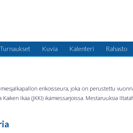
Turnaukset
Kuvia
Kalenteri
Rahasto
ikämiesjalkapallon erikoisseura, joka on perustettu vuo
Kaiken Ikää (JKKI) ikämiessarjoissa. Mestaruuksia Iltatähd
ria