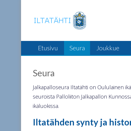
Skip
to
content
Etusivu
Seura
Joukkue
Seura
Jalkapalloseura Iltatähti on Oululainen 
seuroista Palloliiton Jalkapallon Kunnossa 
ikäluokissa.
Iltatähden synty ja histo