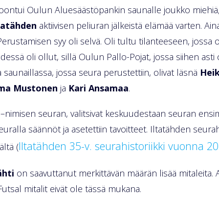
ntui Oulun Aluesäästöpankin saunalle joukko miehiä, j
tatähden
aktiivisen peliuran jälkeistä elämää varten. Aina
ustamisen syy oli selvä. Oli tultu tilanteeseen, jossa ol
essä oli ollut, sillä Oulun Pallo-Pojat, jossa siihen asti 
 saunaillassa, jossa seura perustettiin, olivat läsnä
Heik
orma Mustonen
ja
Kari Ansamaa
.
–nimisen seuran, valitsivat keskuudestaan seuran ensi
seuralla säännöt ja asetettiin tavoitteet. Iltatähden seurah
Iltatähden 35-v. seurahistoriikki vuonna 2
ältä (
ähti
on saavuttanut merkittävän määrän lisää mitaleita. 
utsal mitalit eivät ole tässä mukana.