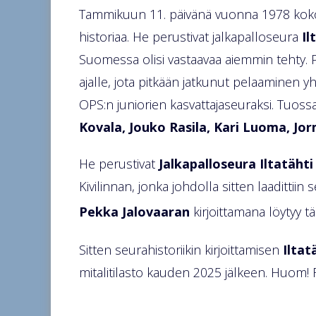
Tammikuun 11. päivänä vuonna 1978 kokoo
historiaa. He perustivat jalkapalloseura
Il
Suomessa olisi vastaavaa aiemmin tehty. Per
ajalle, jota pitkään jatkunut pelaaminen yhd
OPS:n juniorien kasvattajaseuraksi. Tuossa
Kovala, Jouko Rasila, Kari Luoma, J
He perustivat
Jalkapalloseura Iltatähti
Kivilinnan, jonka johdolla sitten laadittiin 
Pekka Jalovaaran
kirjoittamana löytyy tä
Sitten seurahistoriikin kirjoittamisen
Iltat
mitalitilasto kauden 2025 jälkeen. Huom! F