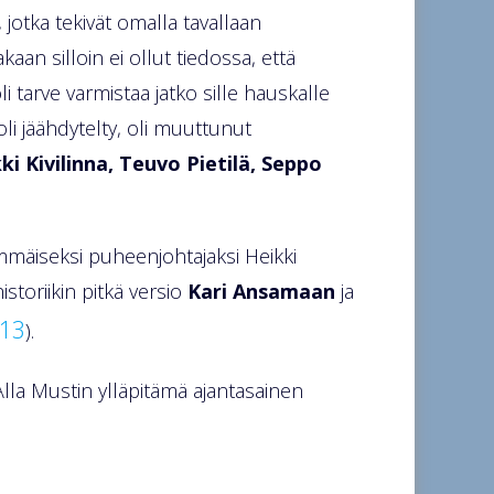
otka tekivät omalla tavallaan
kaan silloin ei ollut tiedossa, että
i tarve varmistaa jatko sille hauskalle
oli jäähdytelty, oli muuttunut
ki Kivilinna, Teuvo Pietilä, Seppo
mmäiseksi puheenjohtajaksi Heikki
istoriikin pitkä versio
Kari Ansamaan
ja
013
).
Alla Mustin ylläpitämä ajantasainen