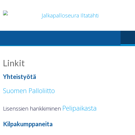
Skip
to
content
Linkit
Yhteistyötä
Suomen Palloliitto
Pelipaikasta
Lisenssien hankkiminen
Kilpakumppaneita