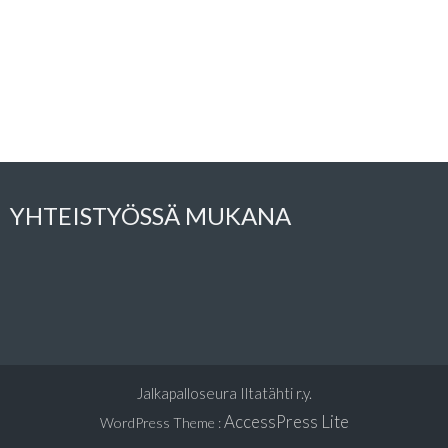
YHTEISTYÖSSÄ MUKANA
Jalkapalloseura Iltatähti r.y.
AccessPress Lite
WordPress Theme
: