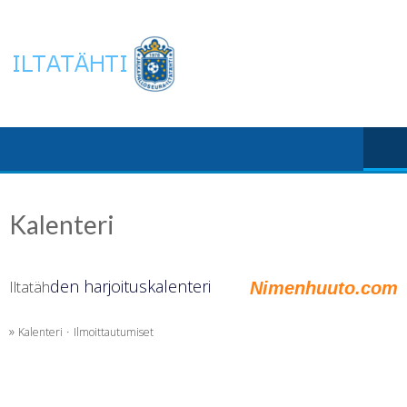
Skip
to
content
Kalenteri
den harjoituskalenteri
Iltatäh
Nimenhuuto.com
»
·
Kalenteri
Ilmoittautumiset