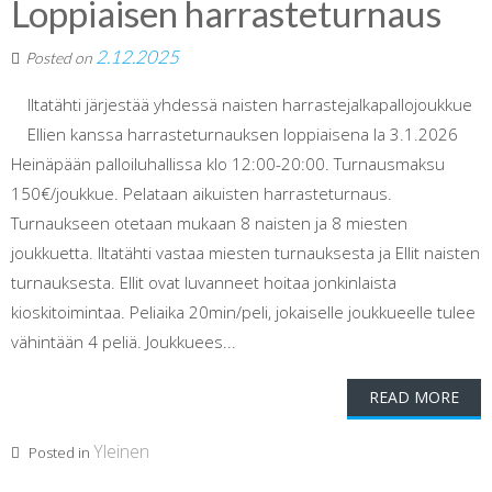
Loppiaisen harrasteturnaus
2.12.2025
Posted on
Iltatähti järjestää yhdessä naisten harrastejalkapallojoukkue
Ellien kanssa harrasteturnauksen loppiaisena la 3.1.2026
Heinäpään palloiluhallissa klo 12:00-20:00. Turnausmaksu
150€/joukkue. Pelataan aikuisten harrasteturnaus.
Turnaukseen otetaan mukaan 8 naisten ja 8 miesten
joukkuetta. Iltatähti vastaa miesten turnauksesta ja Ellit naisten
turnauksesta. Ellit ovat luvanneet hoitaa jonkinlaista
kioskitoimintaa. Peliaika 20min/peli, jokaiselle joukkueelle tulee
vähintään 4 peliä. Joukkuees...
READ MORE
Yleinen
Posted in