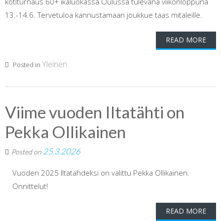
kotiturnaus 60+ ikäluokassa Oulussa tulevana viikonloppuna
13.-14.6. Tervetuloa kannustamaan joukkue taas mitaleille.
READ MORE
Yleinen
Posted in
Viime vuoden Iltatähti on
Pekka Ollikainen
25.3.2026
Posted on
Vuoden 2025 Iltatähdeksi on valittu Pekka Ollikainen.
Onnittelut!
READ MORE