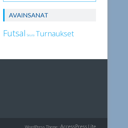
AVAINSANAT
Futsal
Turnaukset
Seura
AccessPress Lite
WordPress Theme
: