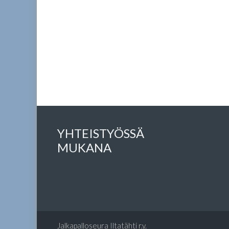
YHTEISTYÖSSÄ
MUKANA
Jalkapalloseura Iltatähti r.y.