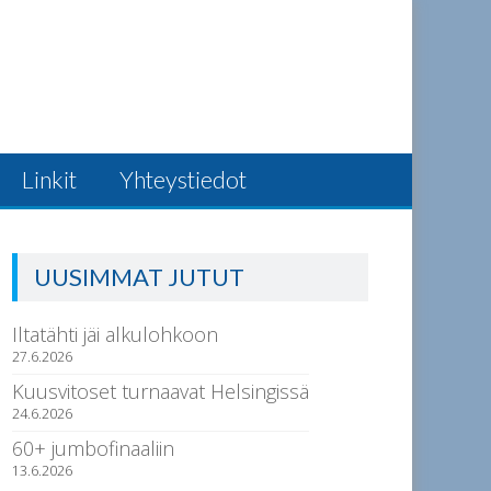
Linkit
Yhteystiedot
UUSIMMAT JUTUT
Iltatähti jäi alkulohkoon
27.6.2026
Kuusvitoset turnaavat Helsingissä
24.6.2026
60+ jumbofinaaliin
13.6.2026