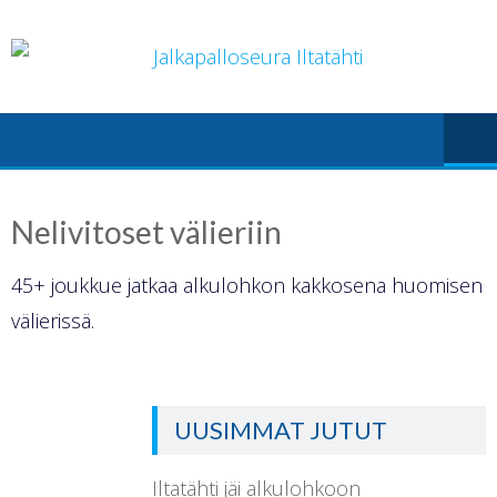
Skip
to
content
Nelivitoset välieriin
45+ joukkue jatkaa alkulohkon kakkosena huomisen
välierissä.
UUSIMMAT JUTUT
Iltatähti jäi alkulohkoon