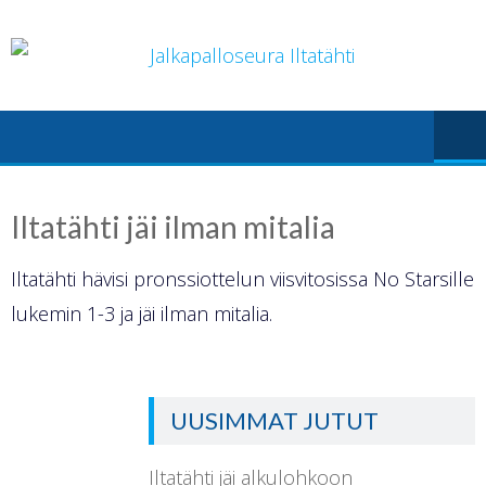
Skip
to
content
Iltatähti jäi ilman mitalia
Iltatähti hävisi pronssiottelun viisvitosissa No Starsille
lukemin 1-3 ja jäi ilman mitalia.
UUSIMMAT JUTUT
Iltatähti jäi alkulohkoon