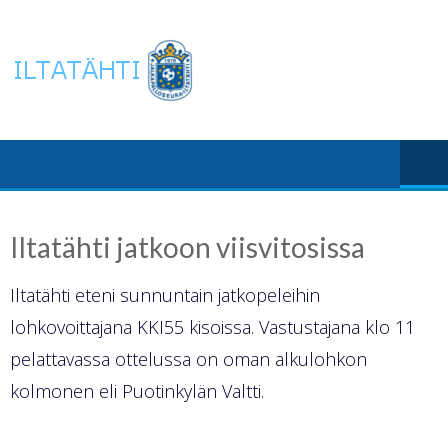
Skip
to
content
Iltatähti jatkoon viisvitosissa
Iltatähti eteni sunnuntain jatkopeleihin
lohkovoittajana KKI55 kisoissa. Vastustajana klo 11
pelattavassa ottelussa on oman alkulohkon
kolmonen eli Puotinkylän Valtti.