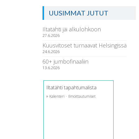
UUSIMMAT JUTUT
Iltatähti jäi alkulohkoon
27.6.2026
Kuusvitoset turnaavat Helsingissä
24.6.2026
60+ jumbofinaaliin
13.6.2026
Iltatähti tapahtumalista
»
·
Kalenteri
Ilmoittautumiset