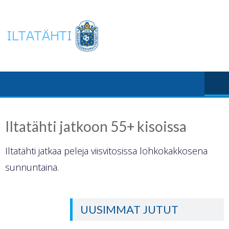
Skip
to
content
Iltatähti jatkoon 55+ kisoissa
Iltatähti jatkaa peleja viisvitosissa lohkokakkosena
sunnuntaina.
UUSIMMAT JUTUT