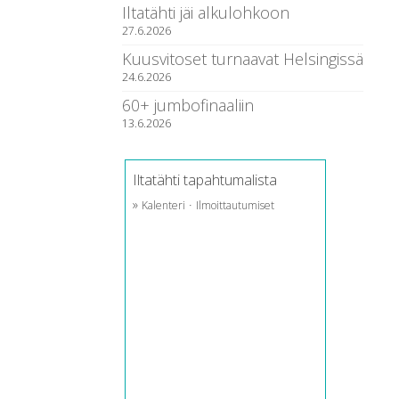
Iltatähti jäi alkulohkoon
27.6.2026
Kuusvitoset turnaavat Helsingissä
24.6.2026
60+ jumbofinaaliin
13.6.2026
Iltatähti tapahtumalista
»
·
Kalenteri
Ilmoittautumiset