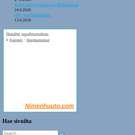
Kuusvitoset turnaavat Helsingissä
24.6.2026
60+ jumbofinaaliin
13.6.2026
Iltatähti tapahtumalista
»
·
Kalenteri
Ilmoittautumiset
Nimenhuuto.com
Hae sivuilta