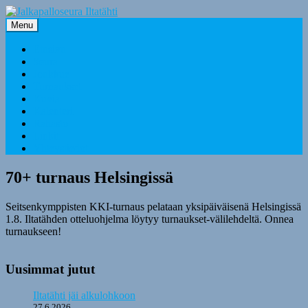
Skip
to
Menu
content
Etusivu
Seura
Joukkue
Turnaukset
Kuvia
Kalenteri
Rahasto
Linkit
Yhteystiedot
70+ turnaus Helsingissä
Seitsenkymppisten KKI-turnaus pelataan yksipäiväisenä Helsingissä
1.8. Iltatähden otteluohjelma löytyy turnaukset-välilehdeltä. Onnea
turnaukseen!
Uusimmat jutut
Iltatähti jäi alkulohkoon
27.6.2026