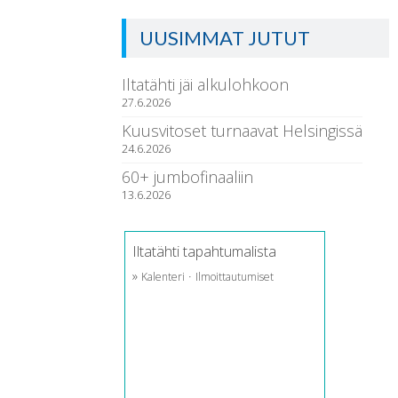
UUSIMMAT JUTUT
Iltatähti jäi alkulohkoon
27.6.2026
Kuusvitoset turnaavat Helsingissä
24.6.2026
60+ jumbofinaaliin
13.6.2026
Iltatähti tapahtumalista
»
·
Kalenteri
Ilmoittautumiset