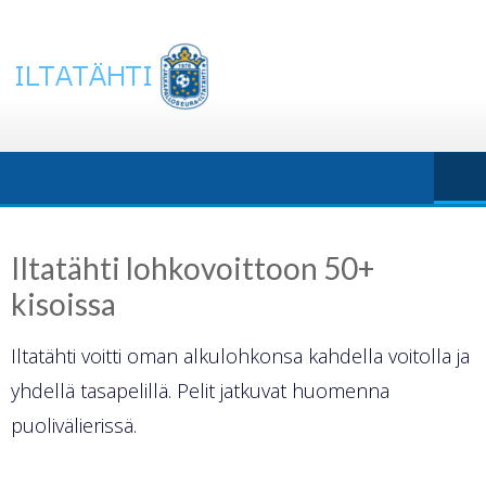
Skip
to
content
Iltatähti lohkovoittoon 50+
kisoissa
Iltatähti voitti oman alkulohkonsa kahdella voitolla ja
yhdellä tasapelillä. Pelit jatkuvat huomenna
puolivälierissä.