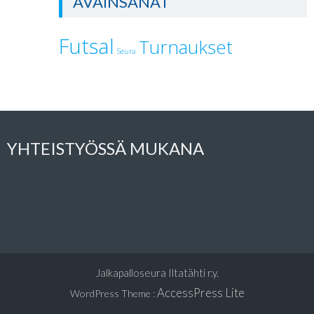
AVAINSANAT
Futsal
Turnaukset
Seura
YHTEISTYÖSSÄ MUKANA
Jalkapalloseura Iltatähti r.y.
AccessPress Lite
WordPress Theme
: