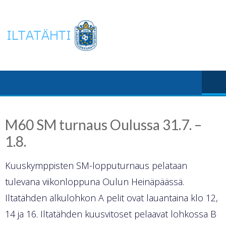
Skip
to
content
M60 SM turnaus Oulussa 31.7. –
1.8.
Kuuskymppisten SM-lopputurnaus pelataan
tulevana viikonloppuna Oulun Heinäpäässä.
Iltatähden alkulohkon A pelit ovat lauantaina klo 12,
14 ja 16. Iltatähden kuusvitoset pelaavat lohkossa B