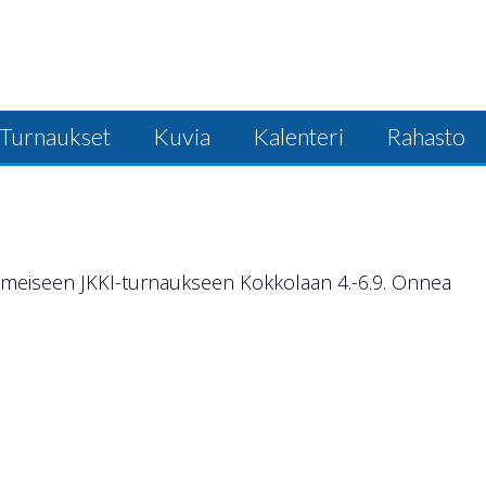
Turnaukset
Kuvia
Kalenteri
Rahasto
viimeiseen JKKI-turnaukseen Kokkolaan 4.-6.9. Onnea