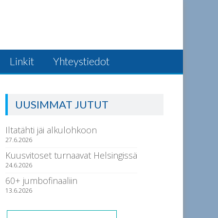
Linkit
Yhteystiedot
UUSIMMAT JUTUT
Iltatähti jäi alkulohkoon
27.6.2026
Kuusvitoset turnaavat Helsingissä
24.6.2026
60+ jumbofinaaliin
13.6.2026