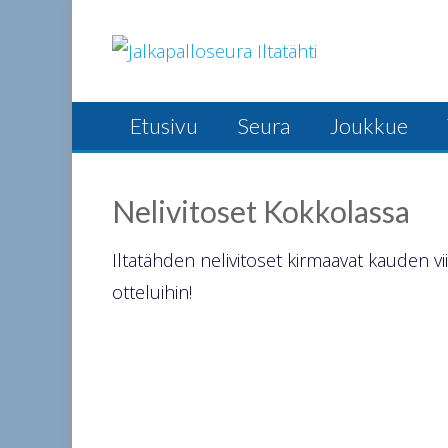
Skip
to
content
Etusivu
Seura
Joukkue
Nelivitoset Kokkolassa
Iltatähden nelivitoset kirmaavat kauden 
otteluihin!