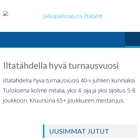
Skip
to
content
Iltatähdella hyvä turnausvuosi
Iltatähdella hyvä turnausvuosi 40-v juhlien kunniaksi.
Tuloksena kolme mitalia, yksi 4. sija ja yksi sijoitus 5-8
joukkoon. Kruununa 65+ joukkueen mestaruus.
UUSIMMAT JUTUT