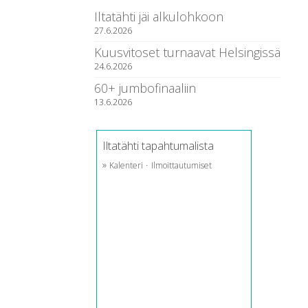
Iltatähti jäi alkulohkoon
27.6.2026
Kuusvitoset turnaavat Helsingissä
24.6.2026
60+ jumbofinaaliin
13.6.2026
Iltatähti tapahtumalista
»
·
Kalenteri
Ilmoittautumiset