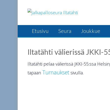
Skip
to
content
Etusivu
Seura
Joukkue
Iltatähti välierissä JKKI-5
Iltatähti pelaa välierissä JKKI-55:ssa Hel
Turnaukset
tapaan
sivulla.