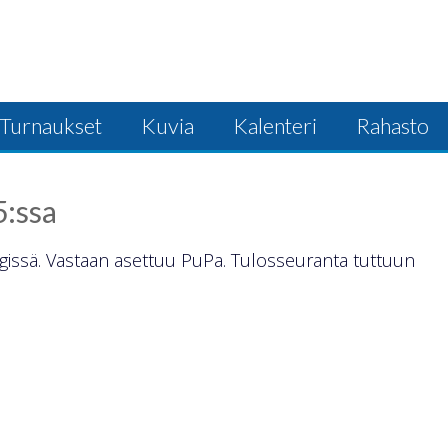
Turnaukset
Kuvia
Kalenteri
Rahasto
5:ssa
singissä. Vastaan asettuu PuPa. Tulosseuranta tuttuun