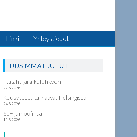
Linkit
Yhteystiedot
UUSIMMAT JUTUT
Iltatähti jäi alkulohkoon
27.6.2026
Kuusvitoset turnaavat Helsingissä
24.6.2026
60+ jumbofinaaliin
13.6.2026