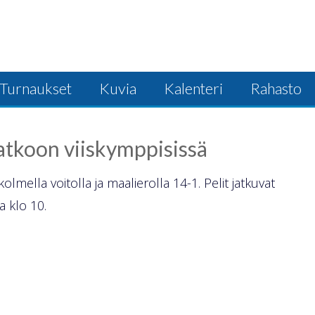
Turnaukset
Kuvia
Kalenteri
Rahasto
jatkoon viiskymppisissä
olmella voitolla ja maalierolla 14-1. Pelit jatkuvat
 klo 10.