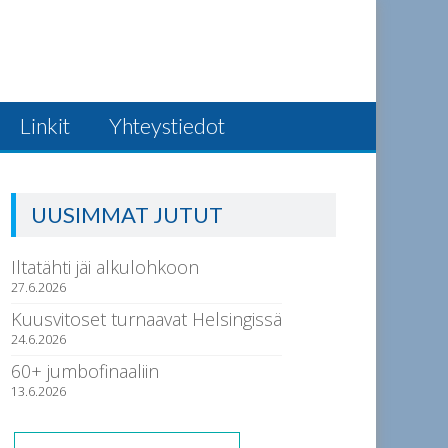
Linkit
Yhteystiedot
UUSIMMAT JUTUT
Iltatähti jäi alkulohkoon
27.6.2026
Kuusvitoset turnaavat Helsingissä
24.6.2026
60+ jumbofinaaliin
13.6.2026