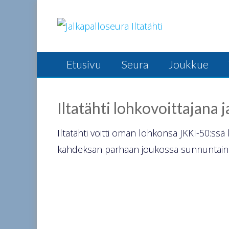
Skip
to
content
Etusivu
Seura
Joukkue
Iltatähti lohkovoittajana 
Iltatähti voitti oman lohkonsa JKKI-50:ssä k
kahdeksan parhaan joukossa sunnuntaina