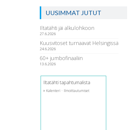
UUSIMMAT JUTUT
Iltatähti jäi alkulohkoon
27.6.2026
Kuusvitoset turnaavat Helsingissä
24.6.2026
60+ jumbofinaaliin
13.6.2026
Iltatähti tapahtumalista
»
·
Kalenteri
Ilmoittautumiset