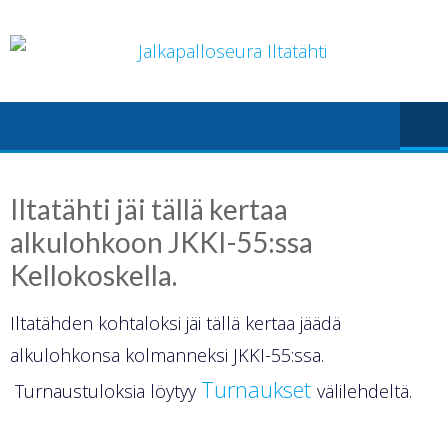
Skip
to
content
Iltatähti jäi tällä kertaa
alkulohkoon JKKI-55:ssa
Kellokoskella.
Iltatähden kohtaloksi jäi tällä kertaa jäädä
alkulohkonsa kolmanneksi JKKI-55:ssa.
Turnaukset
Turnaustuloksia löytyy
välilehdeltä.