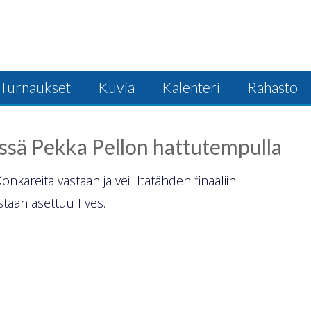
Turnaukset
Kuvia
Kalenteri
Rahasto
0:ssä Pekka Pellon hattutempulla
kareita vastaan ja vei Iltatähden finaaliin
taan asettuu Ilves.