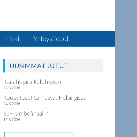
Linkit
Yhteystiedot
UUSIMMAT JUTUT
Iltatähti jäi alkulohkoon
27.6.2026
Kuusvitoset turnaavat Helsingissä
24.6.2026
60+ jumbofinaaliin
13.6.2026