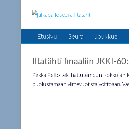
Skip
to
content
Etusivu
Seura
Joukkue
Iltatähti finaaliin JKKI-6
Pekka Pelto teki hattutempun Kokkolan Kon
puolustamaan viimevuotista voittoaan. Vas