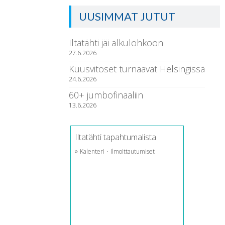
UUSIMMAT JUTUT
Iltatähti jäi alkulohkoon
27.6.2026
Kuusvitoset turnaavat Helsingissä
24.6.2026
60+ jumbofinaaliin
13.6.2026
Iltatähti tapahtumalista
»
·
Kalenteri
Ilmoittautumiset