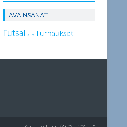
AVAINSANAT
Futsal
Turnaukset
Seura
AccessPress Lite
WordPress Theme
: