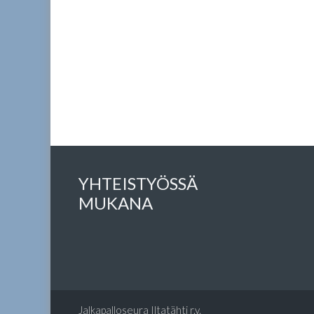
YHTEISTYÖSSÄ
MUKANA
Jalkapalloseura Iltatähti r.y.