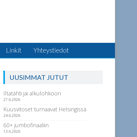
Linkit
Yhteystiedot
UUSIMMAT JUTUT
Iltatähti jäi alkulohkoon
27.6.2026
Kuusvitoset turnaavat Helsingissä
24.6.2026
60+ jumbofinaaliin
13.6.2026