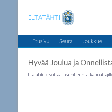
Skip
to
content
Etusivu
Seura
Joukkue
Hyvää Joulua ja Onnellis
Iltatähti toivottaa jäsenilleen ja kannatta