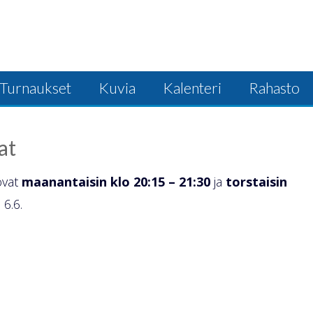
Turnaukset
Kuvia
Kalenteri
Rahasto
at
ovat
maanantaisin klo 20:15 – 21:30
ja
torstaisin
6.6.