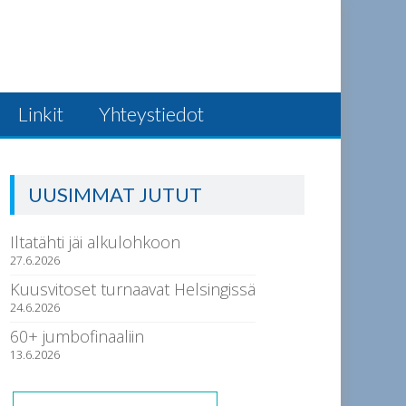
Linkit
Yhteystiedot
UUSIMMAT JUTUT
Iltatähti jäi alkulohkoon
27.6.2026
Kuusvitoset turnaavat Helsingissä
24.6.2026
60+ jumbofinaaliin
13.6.2026