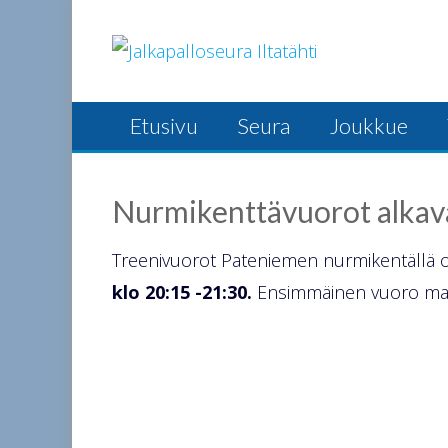
Skip
to
content
Etusivu
Seura
Joukkue
Nurmikenttävuorot alkav
Treenivuorot Pateniemen nurmikentällä 
klo 20:15 -21:30.
Ensimmäinen vuoro ma 