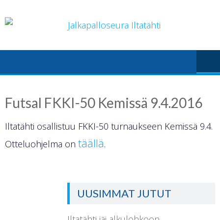
Skip
to
content
Futsal FKKI-50 Kemissä 9.4.2016
Iltatähti osallistuu FKKI-50 turnaukseen Kemissä 9.4.
täällä
Otteluohjelma on
.
UUSIMMAT JUTUT
Iltatähti jäi alkulohkoon