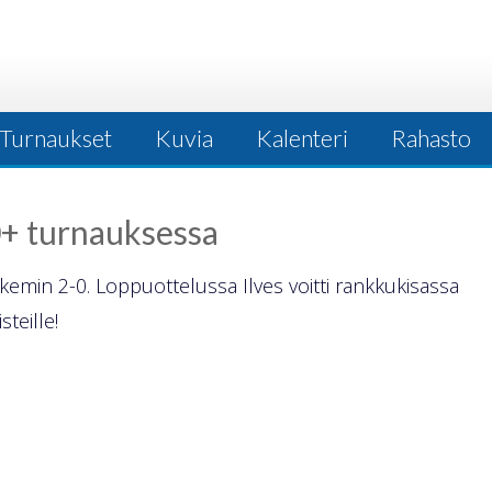
Turnaukset
Kuvia
Kalenteri
Rahasto
50+ turnauksessa
ukemin 2-0. Loppuottelussa Ilves voitti rankkukisassa
teille!