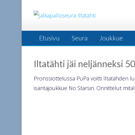
Skip
to
content
Etusivu
Seura
Joukkue
Iltatähti jäi neljänneksi 
Pronssiottelussa PuPa voitti Iltatähden l
isäntäjoukkue No Starsin. Onnittelut mitalis