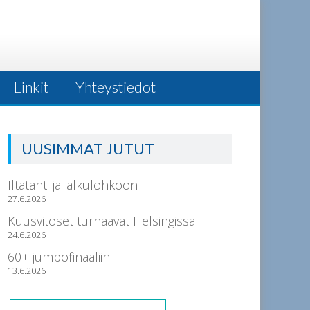
Linkit
Yhteystiedot
UUSIMMAT JUTUT
Iltatähti jäi alkulohkoon
27.6.2026
Kuusvitoset turnaavat Helsingissä
24.6.2026
60+ jumbofinaaliin
13.6.2026