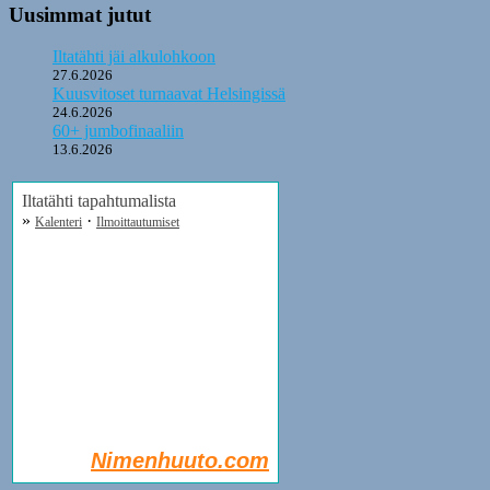
Uusimmat jutut
Iltatähti jäi alkulohkoon
27.6.2026
Kuusvitoset turnaavat Helsingissä
24.6.2026
60+ jumbofinaaliin
13.6.2026
Iltatähti tapahtumalista
»
·
Kalenteri
Ilmoittautumiset
Nimenhuuto.com