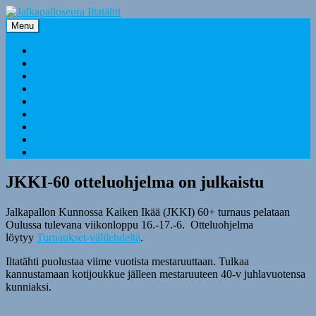
Skip
to
Menu
content
Etusivu
Seura
Joukkue
Turnaukset
Kuvia
Kalenteri
Rahasto
Linkit
Yhteystiedot
JKKI-60 otteluohjelma on julkaistu
Jalkapallon Kunnossa Kaiken Ikää (JKKI) 60+ turnaus pelataan
Oulussa tulevana viikonloppu 16.-17.-6. Otteluohjelma
löytyy
Turnaukset-välilehdeltä
.
Iltatähti puolustaa viime vuotista mestaruuttaan. Tulkaa
kannustamaan kotijoukkue jälleen mestaruuteen 40-v juhlavuotensa
kunniaksi.