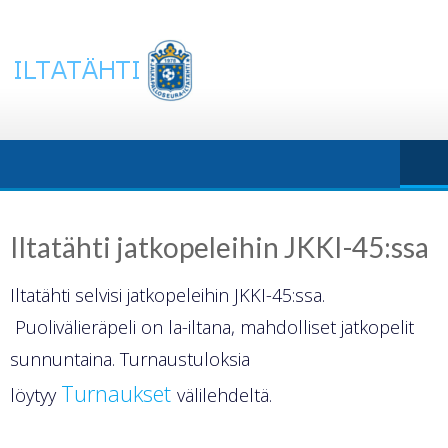
Skip
to
content
Iltatähti jatkopeleihin JKKI-45:ssa
Iltatähti selvisi jatkopeleihin JKKI-45:ssa.
Puolivälieräpeli on la-iltana, mahdolliset jatkopelit
sunnuntaina. Turnaustuloksia
Turnaukset
löytyy
välilehdeltä.