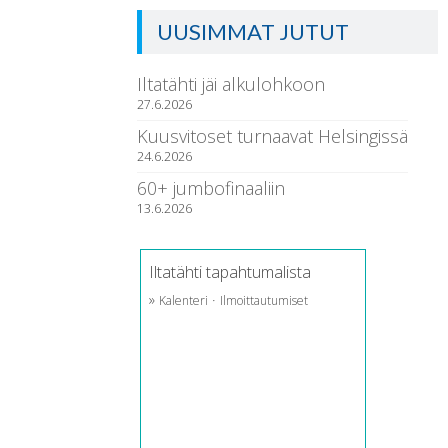
UUSIMMAT JUTUT
Iltatähti jäi alkulohkoon
27.6.2026
Kuusvitoset turnaavat Helsingissä
24.6.2026
60+ jumbofinaaliin
13.6.2026
Iltatähti tapahtumalista
»
·
Kalenteri
Ilmoittautumiset